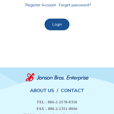
Register Account
Forget password?
ABOUT US
/
CONTACT
TEL : 886-2-2578-0358
FAX : 886-2-2351-8866